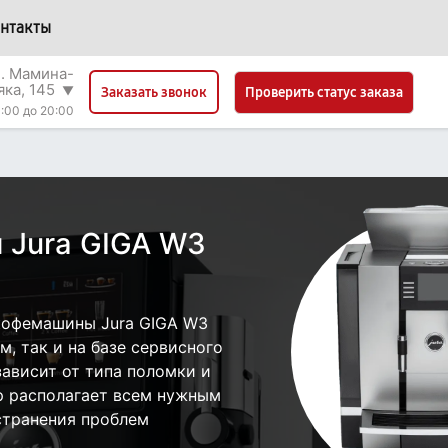
нтакты
л. Мамина-
яка, 145
▼
Проверить статус заказа
Заказать звонок
:00 до 20:00
 Jura GIGA W3
кофемашины Jura GIGA W3
, так и на базе сервисного
зависит от типа поломки и
р располагает всем нужным
странения проблем